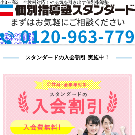
小3～高3 全教科対応！やる気を引き出す個別指導塾
HOME
>
割引・キャンペーン情報
> スタンダードの入会割引
小学生の個別指導
スタンダードの入会割引
中学生の個別指導
高校生の個別指導
選ばれる理由
授業料を知りたい
スタンダードの入会割引 実施中！
教室検索
お問合せ
資料請求