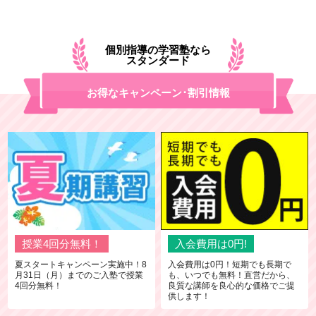
個別指導の学習塾なら
スタンダード
お得なキャンペーン･割引情報
授業4回分無料！
入会費用は0円!
夏スタートキャンペーン実施中！8
入会費用は0円！短期でも長期で
月31日（月）までのご入塾で授業
も、いつでも無料！直営だから、
4回分無料！
良質な講師を良心的な価格でご提
供します！