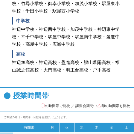
校・竹尋小学校・御幸小学校・加茂小学校・駅屋東小
学校・千田小学校・駅屋西小学校
中学校
神辺中学校・神辺西中学校・加茂中学校・神辺東中学
校・幸千中学校・駅屋中学校・駅屋南中学校・盈進中
学校・高屋中学校・広瀬中学校
高校
神辺旭高校・神辺高校・盈進高校・福山葦陽高校・福
山誠之館高校・大門高校・明王台高校・戸手高校
授業時間帯
〇
△
の時間帯で開校 ／ 講習会期間中
印の時間帯も開校
ご希望の曜日・時間帯・回数をお選びいただけます。
時間帯
月
火
水
木
金
土