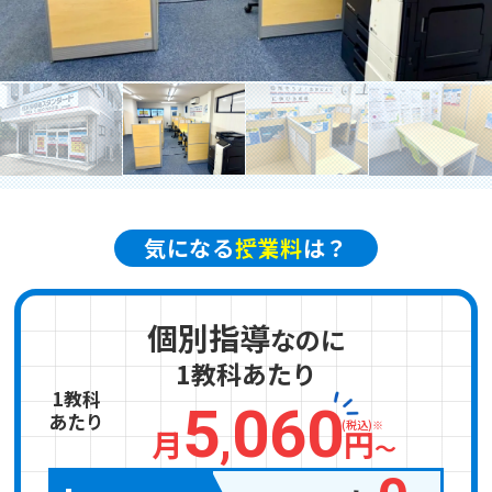
お電話からのお問い合わせ
メニュー
受付時間 ：［月～土］9:00～22:30
気になる
授業料
は？
個別指導
なのに
1教科あたり
1教科
5
060
あたり
,
(税込)※
月
円
〜