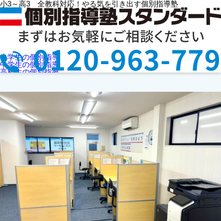
小3～高3 全教科対応！やる気を引き出す個別指導塾
神辺教室
小学生の個別指導
(広島県福山市)
中学生の個別指導
高校生の個別指導
選ばれる理由
授業料を知りたい
教室検索
お問合せ
資料請求