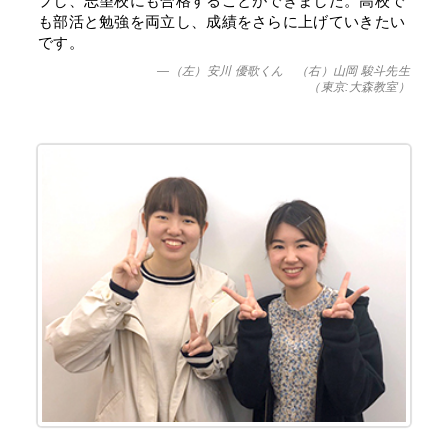
プし、志望校にも合格することができました。高校で
も部活と勉強を両立し、成績をさらに上げていきたい
です。
—（左）安川 優歌くん （右）山岡 駿斗先生
（東京:大森教室）