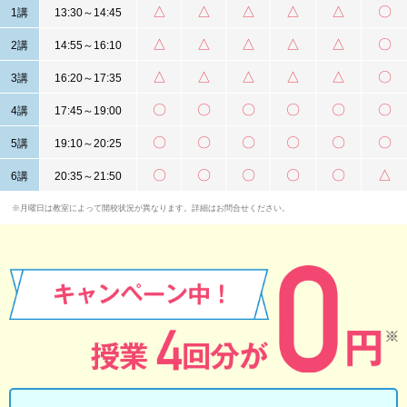
△
△
△
△
△
〇
1講
13:30～14:45
△
△
△
△
△
〇
2講
14:55～16:10
△
△
△
△
△
〇
3講
16:20～17:35
〇
〇
〇
〇
〇
〇
4講
17:45～19:00
〇
〇
〇
〇
〇
〇
5講
19:10～20:25
〇
〇
〇
〇
〇
△
6講
20:35～21:50
※月曜日は教室によって開校状況が異なります。詳細はお問合せください。