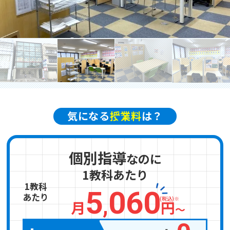
お電話からのお問い合わせ
メニュー
受付時間 ：［月～土］9:00～22:30
気になる
授業料
は？
個別指導
なのに
1教科あたり
1教科
5
060
あたり
,
(税込)※
月
円
〜