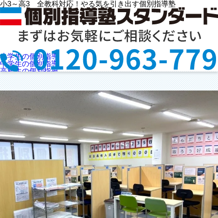
小3～高3 全教科対応！やる気を引き出す個別指導塾
立山教室
小学生の個別指導
(富山県中新川郡立山町)
中学生の個別指導
高校生の個別指導
選ばれる理由
授業料を知りたい
教室検索
お問合せ
資料請求