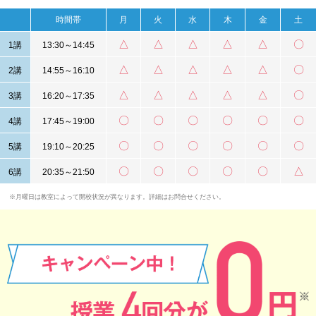
時間帯
月
火
水
木
金
土
△
△
△
△
△
〇
1講
13:30～14:45
△
△
△
△
△
〇
2講
14:55～16:10
△
△
△
△
△
〇
3講
16:20～17:35
〇
〇
〇
〇
〇
〇
4講
17:45～19:00
〇
〇
〇
〇
〇
〇
5講
19:10～20:25
〇
〇
〇
〇
〇
△
6講
20:35～21:50
※月曜日は教室によって開校状況が異なります。詳細はお問合せください。