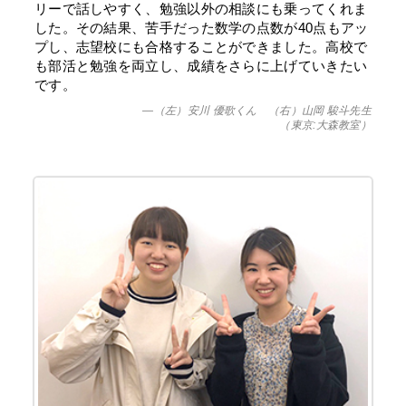
リーで話しやすく、勉強以外の相談にも乗ってくれま
した。その結果、苦手だった数学の点数が40点もアッ
プし、志望校にも合格することができました。高校で
も部活と勉強を両立し、成績をさらに上げていきたい
です。
—（左）安川 優歌くん （右）山岡 駿斗先生
（東京:大森教室）