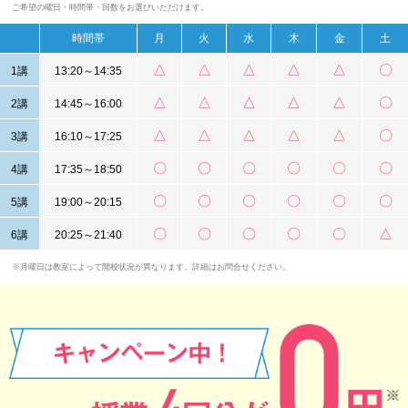
ご希望の曜日・時間帯・回数をお選びいただけます。
時間帯
月
火
水
木
金
土
△
△
△
△
△
〇
1講
13:20～14:35
△
△
△
△
△
〇
2講
14:45～16:00
△
△
△
△
△
〇
3講
16:10～17:25
〇
〇
〇
〇
〇
〇
4講
17:35～18:50
〇
〇
〇
〇
〇
〇
5講
19:00～20:15
〇
〇
〇
〇
〇
△
6講
20:25～21:40
※月曜日は教室によって開校状況が異なります。詳細はお問合せください。