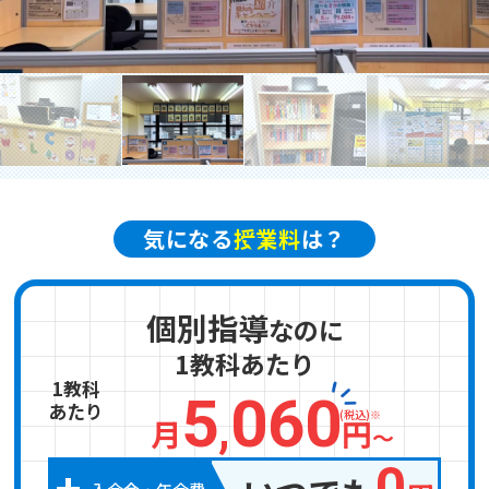
お電話からのお問い合わせ
メニュー
受付時間 ：［月～土］9:00～22:30
気になる
授業料
は？
個別指導
なのに
1教科あたり
1教科
5
060
あたり
,
(税込)※
月
円
〜
+
0