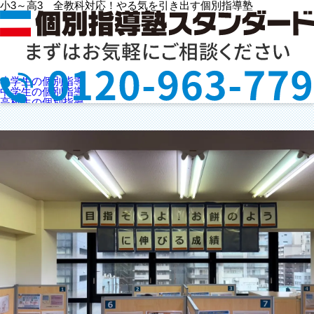
小3～高3 全教科対応！やる気を引き出す個別指導塾
谷町六丁目駅前教室
小学生の個別指導
(大阪府大阪市中央区)
中学生の個別指導
高校生の個別指導
選ばれる理由
授業料を知りたい
教室検索
お問合せ
資料請求