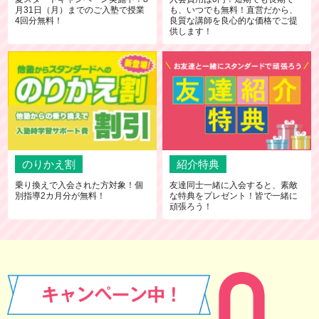
月31日（月）までのご入塾で授業
も、いつでも無料！直営だから、
4回分無料！
良質な講師を良心的な価格でご提
供します！
のりかえ割
紹介特典
乗り換えで入会された方対象！個
友達同士一緒に入会すると、素敵
別指導2カ月分が無料！
な特典をプレゼント！皆で一緒に
頑張ろう！