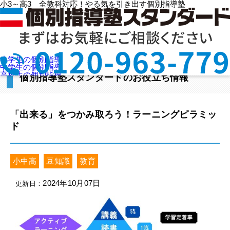
小3～高3 全教科対応！やる気を引き出す個別指導塾
HOME
>
投稿一覧ページ
>
学年カテゴリ
>
小中高
>
「出来る」をつかみ取ろう！ラーニングピラミッド
小学生の個別指導
中学生の個別指導
高校生の個別指導
個別指導塾スタンダードのお役立ち情報
選ばれる理由
授業料を知りたい
教室検索
お問合せ
資料請求
「出来る」をつかみ取ろう！ラーニングピラミッ
ド
小中高
豆知識
教育
2024年10月07日
更新日：