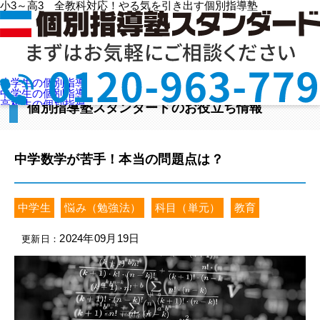
小3～高3 全教科対応！やる気を引き出す個別指導塾
HOME
>
投稿一覧ページ
>
学年カテゴリ
>
中学生
>
中学数学が苦手！本当の問題点は？
小学生の個別指導
中学生の個別指導
高校生の個別指導
個別指導塾スタンダードのお役立ち情報
選ばれる理由
授業料を知りたい
教室検索
お問合せ
資料請求
中学数学が苦手！本当の問題点は？
中学生
悩み（勉強法）
科目（単元）
教育
2024年09月19日
更新日：