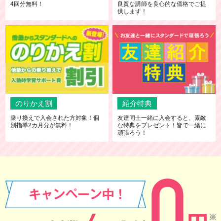
4回分無料！
良質な講師を良心的な価格でご提
供します！
のりかえ割
紹介特典
乗り換えで入会された方対象！個
友達同士一緒に入会すると、素敵
別指導2カ月分が無料！
な特典をプレゼント！皆で一緒に
頑張ろう！