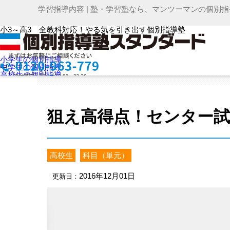
学習指導内容 | 塾・学習塾なら、マンツーマンの個
>
低料金で個別指導の学習塾なら【個別指導塾スタンダード】
HOME
小3～高3 全教科対応！やる気を引き出す個別指導塾
小学生の個別指導
個別指導塾スタンダードのお
中学生の個別指導
高校生の個別指導
選ばれる理由
お問合せ
授業料を知りたい
資料請求
教室検索
狙え高得点！センター試
高校生
科目（単元）
メニュー
2016年12月01日
更新日：
お電話からのお問い合わせ