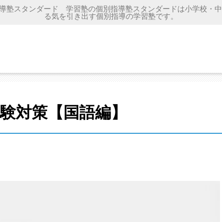
別指導塾スタンダード 学習塾の個別指導塾スタンダードは小学校・
投稿一覧ページ
>
学年カテゴリ
>
高校生
>
狙え高得点！センター試験対策【国語編
る気を引き出す個別指導の学習塾です。
役立ち情報
験対策【国語編】