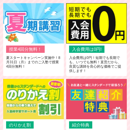
授業4回分無料！
入会費用は0円!
夏スタートキャンペーン実施中！8
入会費用は0円！短期でも長期で
月31日（月）までのご入塾で授業
も、いつでも無料！直営だから、
4回分無料！
良質な講師を良心的な価格でご提
供します！
のりかえ割
紹介特典