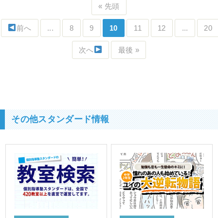
« 先頭
前へ
...
8
9
10
11
12
...
20
次へ
最後 »
その他スタンダード情報