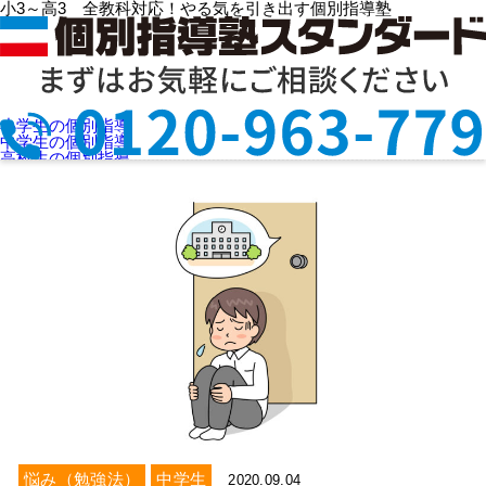
小3～高3 全教科対応！やる気を引き出す個別指導塾
HOME
>
お役立ち情報
> 学年カテゴリの一覧 ( 10 / 25 )
小学生の個別指導
学年カテゴリの一覧です
中学生の個別指導
高校生の個別指導
選ばれる理由
授業料を知りたい
教室検索
お問合せ
資料請求
悩み（勉強法）
中学生
2020.09.04