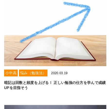
小中高
悩み（勉強法）
2020.03.19
暗記は回数と頻度を上げる！ 正しい勉強の仕方を学んで成績
UPを目指そう