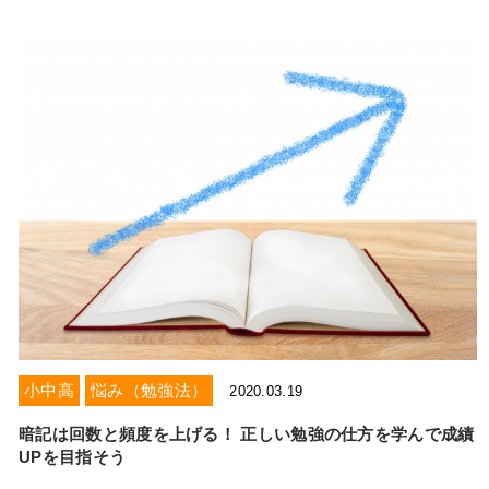
小中高
悩み（勉強法）
2020.03.19
暗記は回数と頻度を上げる！ 正しい勉強の仕方を学んで成績
UPを目指そう