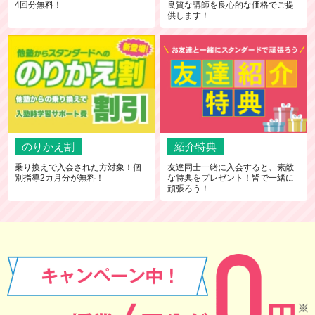
4回分無料！
良質な講師を良心的な価格でご提
供します！
のりかえ割
紹介特典
乗り換えで入会された方対象！個
友達同士一緒に入会すると、素敵
別指導2カ月分が無料！
な特典をプレゼント！皆で一緒に
頑張ろう！