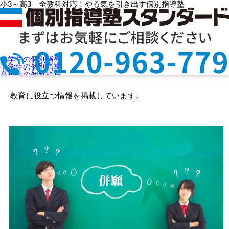
小3～高3 全教科対応！やる気を引き出す個別指導塾
HOME
>
お役立ち情報 ( 10 / 25 )
小学生の個別指導
個別指導塾スタンダードのお役立ち情報
中学生の個別指導
高校生の個別指導
選ばれる理由
授業料を知りたい
教育に役立つ情報を掲載しています。
教室検索
お問合せ
資料請求