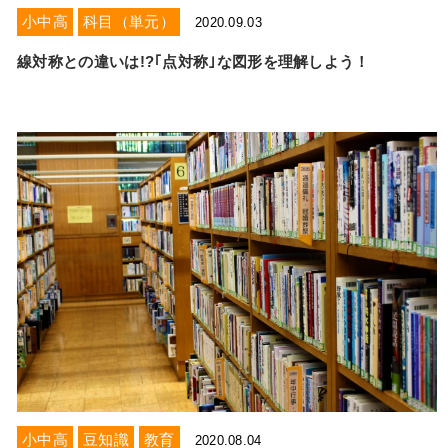
小中高
科目（単元）
2020.09.03
線対称との違いは!?｢点対称｣な図形を理解しよう！
小中高
豆知識
教育
2020.08.04