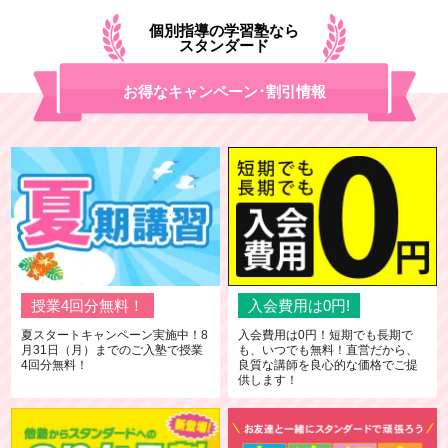
個別指導の学習塾なら
スタンダード
お得なキャンペーン･割引情報
授業4回分無料！
入会費用は0円!
夏スタートキャンペーン実施中！8
入会費用は0円！短期でも長期で
月31日（月）までのご入塾で授業
も、いつでも無料！直営だから、
4回分無料！
良質な講師を良心的な価格でご提
供します！