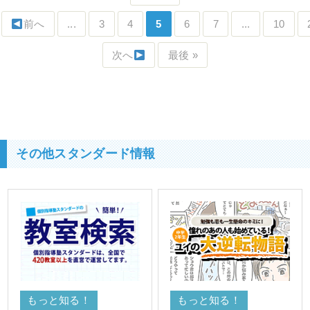
前へ
...
3
4
5
6
7
...
10
次へ
最後 »
その他スタンダード情報
もっと知る！
もっと知る！