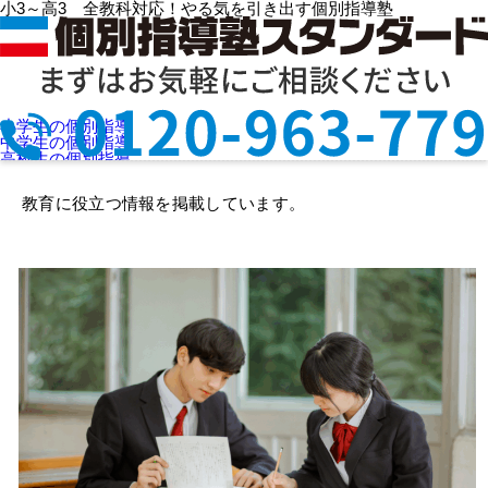
小3～高3 全教科対応！やる気を引き出す個別指導塾
HOME
>
お役立ち情報 ( 5 / 25 )
小学生の個別指導
個別指導塾スタンダードのお役立ち情報
中学生の個別指導
高校生の個別指導
選ばれる理由
授業料を知りたい
教育に役立つ情報を掲載しています。
教室検索
お問合せ
資料請求