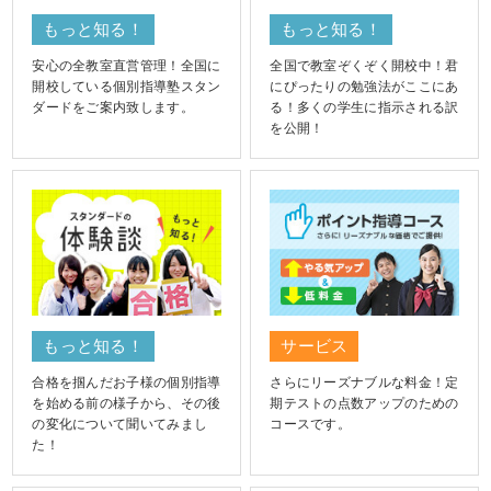
もっと知る！
もっと知る！
安心の全教室直営管理！全国に
全国で教室ぞくぞく開校中！君
開校している個別指導塾スタン
にぴったりの勉強法がここにあ
ダードをご案内致します。
る！多くの学生に指示される訳
を公開！
もっと知る！
サービス
合格を掴んだお子様の個別指導
さらにリーズナブルな料金！定
を始める前の様子から、その後
期テストの点数アップのための
の変化について聞いてみまし
コースです。
た！