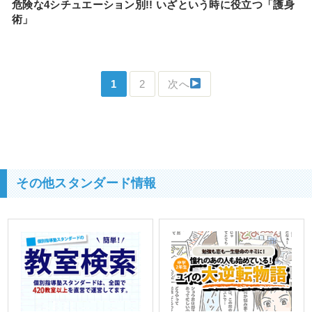
危険な4シチュエーション別!! いざという時に役立つ「護身
術」
1
2
次へ
その他スタンダード情報