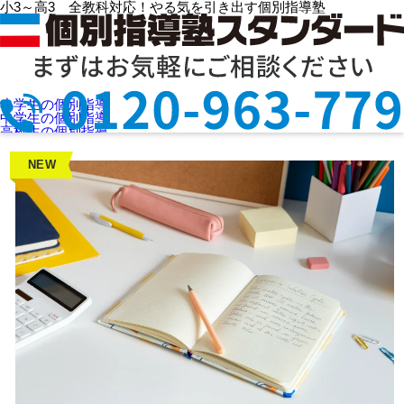
小3～高3 全教科対応！やる気を引き出す個別指導塾
HOME
>
お役立ち情報
> その他の一覧
小学生の個別指導
その他の一覧です
中学生の個別指導
高校生の個別指導
選ばれる理由
授業料を知りたい
NEW
教室検索
お問合せ
資料請求