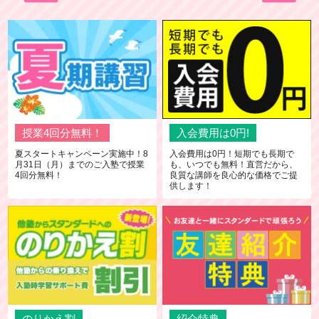
授業4回分無料！
入会費用は0円!
夏スタートキャンペーン実施中！8
入会費用は0円！短期でも長期で
月31日（月）までのご入塾で授業
も、いつでも無料！直営だから、
4回分無料！
良質な講師を良心的な価格でご提
供します！
のりかえ割
紹介特典